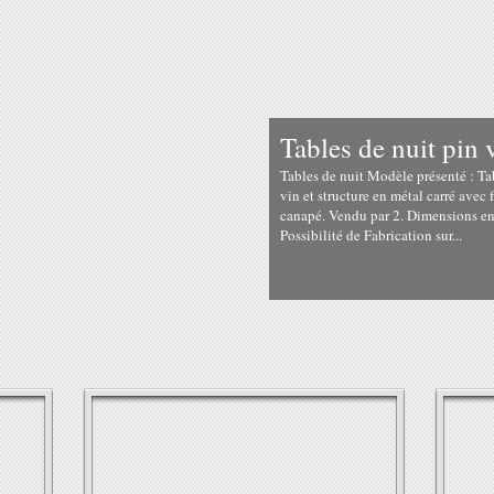
Tables de nuit pin v
Tables de nuit Modèle présenté : Ta
vin et structure en métal carré avec 
canapé. Vendu par 2. Dimensions en 
Possibilité de Fabrication sur...