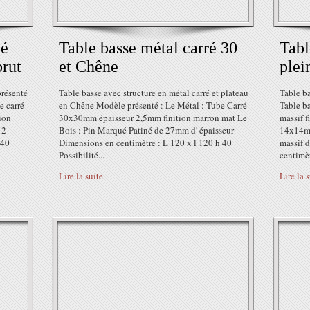
pé
Table basse métal carré 30
Tabl
brut
et Chêne
plei
présenté
Table basse avec structure en métal carré et plateau
Table b
e carré
en Chêne Modèle présenté : Le Métal : Tube Carré
Table ba
tion
30x30mm épaisseur 2,5mm finition marron mat Le
massif f
 2
Bois : Pin Marqué Patiné de 27mm d' épaisseur
14x14mm
 40
Dimensions en centimètre : L 120 x l 120 h 40
massif 
Possibilité...
centimèt
Lire la suite
Lire la 