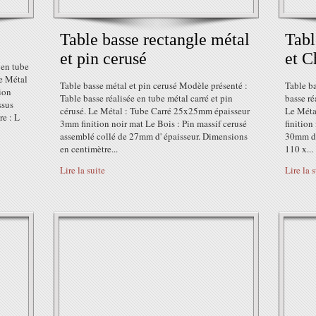
Table basse rectangle métal
Tabl
et pin cerusé
et C
 en tube
Le Métal
Table basse métal et pin cerusé Modèle présenté :
Table ba
ion
Table basse réalisée en tube métal carré et pin
basse ré
ssus
cérusé. Le Métal : Tube Carré 25x25mm épaisseur
Le Méta
re : L
3mm finition noir mat Le Bois : Pin massif cerusé
finition
assemblé collé de 27mm d' épaisseur. Dimensions
30mm d'
en centimètre...
110 x...
Lire la suite
Lire la 