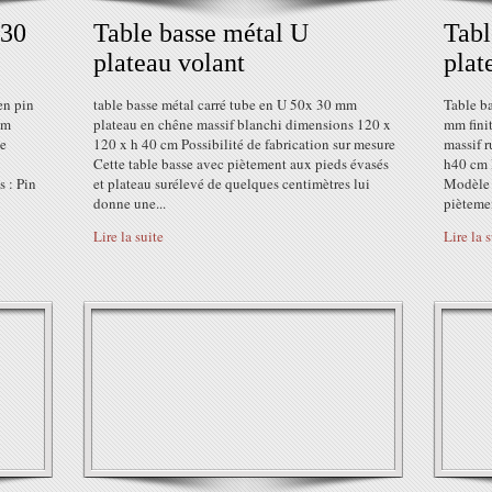
 30
Table basse métal U
Tabl
plateau volant
plat
en pin
table basse métal carré tube en U 50x 30 mm
Table ba
cm
plateau en chêne massif blanchi dimensions 120 x
mm finit
le
120 x h 40 cm Possibilité de fabrication sur mesure
massif 
Cette table basse avec piètement aux pieds évasés
h40 cm P
 : Pin
et plateau surélevé de quelques centimètres lui
Modèle p
donne une...
piètemen
Lire la suite
Lire la 