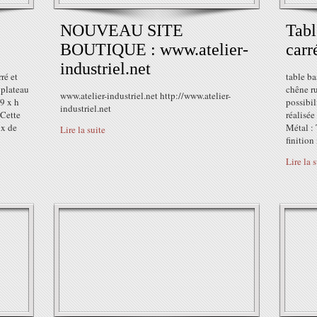
NOUVEAU SITE
Tabl
BOUTIQUE : www.atelier-
carr
industriel.net
ré et
table b
 plateau
chêne r
www.atelier-industriel.net http://www.atelier-
9 x h
possibil
industriel.net
 Cette
réalisée
ux de
Métal :
Lire la suite
finition
Lire la 