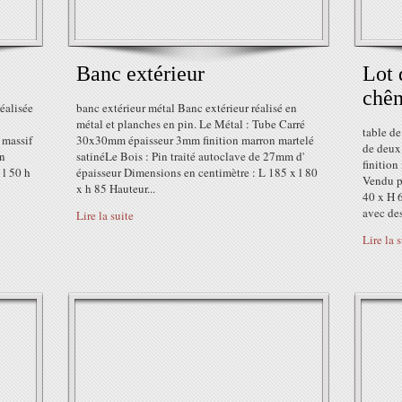
Banc extérieur
Lot 
chê
éalisée
banc extérieur métal Banc extérieur réalisé en
métal et planches en pin. Le Métal : Tube Carré
table de
 massif
30x30mm épaisseur 3mm finition marron martelé
de deux
on
satinéLe Bois : Pin traité autoclave de 27mm d'
finition
 l 50 h
épaisseur Dimensions en centimètre : L 185 x l 80
Vendu p
x h 85 Hauteur...
40 x H 
avec des
Lire la suite
Lire la 