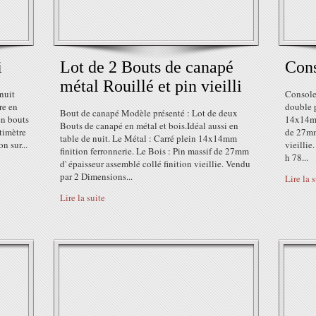
i
Lot de 2 Bouts de canapé
Cons
métal Rouillé et pin vieilli
nuit
Console
re en
double p
Bout de canapé Modèle présenté : Lot de deux
en bouts
14x14mm
Bouts de canapé en métal et bois.Idéal aussi en
timètre
de 27mm 
table de nuit. Le Métal : Carré plein 14x14mm
n sur...
vieillie
finition ferronnerie. Le Bois : Pin massif de 27mm
h 78...
d' épaisseur assemblé collé finition vieillie. Vendu
par 2 Dimensions...
Lire la 
Lire la suite