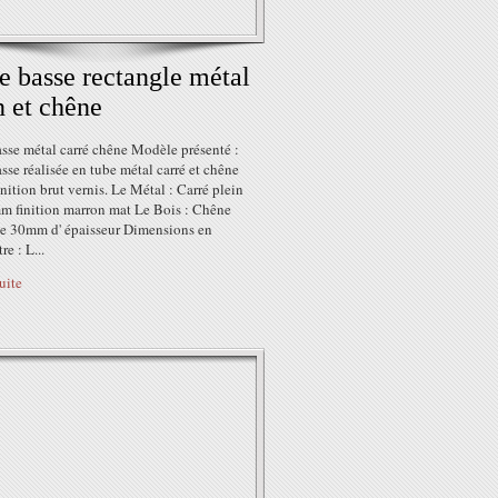
e basse rectangle métal
n et chêne
asse métal carré chêne Modèle présenté :
sse réalisée en tube métal carré et chêne
inition brut vernis. Le Métal : Carré plein
 finition marron mat Le Bois : Chêne
de 30mm d' épaisseur Dimensions en
re : L...
suite